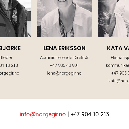
BJØRKE
LENA ERIKSSON
KATA 
ftleder
Administrerende Direktør
Ekspansj
04 10 213
+47 906 40 901
kommunikas
orgegir.no
lena@norgegir.no
+47 905 
kata@norg
info@norgegir.no
|
+47 904 10 213