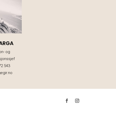
VARGA
on- og
jonssjef
72 543
egir.no