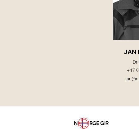
JAN 
Dri
+47 9
jan@n