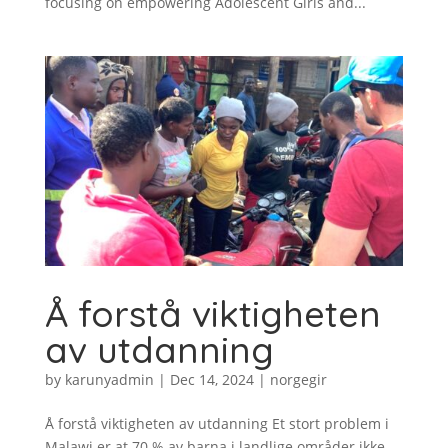
focusing on empowering Adolescent Girls and...
Å forstå viktigheten
av utdanning
by
karunyadmin
|
Dec 14, 2024
|
norgegir
Å forstå viktigheten av utdanning Et stort problem i
Malawi er at 70 % av barna i landlige områder ikke